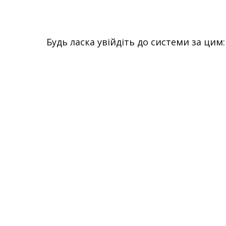
Перейти
к
содержимому
Будь ласка увійдіть до системи за цим