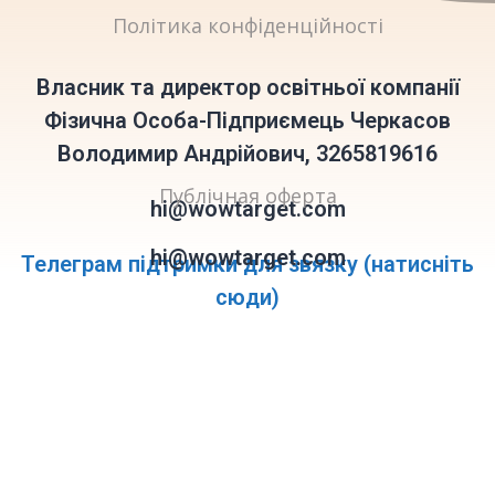
Політика конфіденційності
Власник та директор освітньої компанії
Фізична Особа-Підприємець Черкасов
Володимир Андрійович, 3265819616
Публічная оферта
hi@wowtarget.com
hi@wowtarget.com
Телеграм підтримки для звязку (натисніть
сюди)