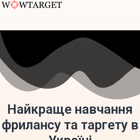
Перейти
к
содержимому
Найкраще навчання
фрилансу та таргету в